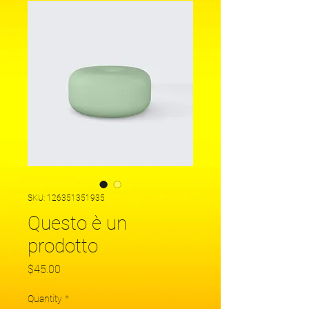
SKU: 126351351935
Questo è un
prodotto
Price
$45.00
Quantity
*